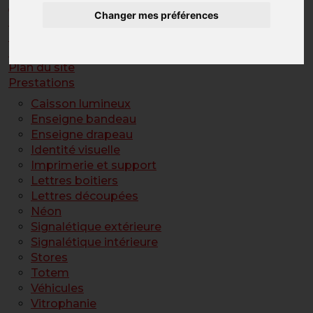
Actualités
Changer mes préférences
Contact
Mentions légales
Partenaires
Plan du site
Prestations
Caisson lumineux
Enseigne bandeau
Enseigne drapeau
Identité visuelle
Imprimerie et support
Lettres boitiers
Lettres découpées
Néon
Signalétique extérieure
Signalétique intérieure
Stores
Totem
Véhicules
Vitrophanie